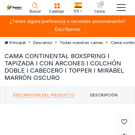
0
ES
Cesta
Buscar
Catálogo
¿Tienes alguna preferencia o necesitas asesoramiento?
Escríbenos
Principal
Descanso
Todas nuestras camas
Cama contin
CAMA CONTINENTAL BOXSPRING I
TAPIZADA I CON ARCONES I COLCHÓN
DOBLE I CABECERO I TOPPER I MIRABEL
MARRÓN OSCURO
DESCRIPCIÓN DEL PRODUCTO
DESCRIPCIÓN