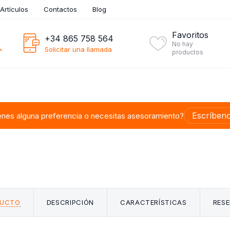
Artículos
Contactos
Blog
Favoritos
+34 865 758 564
No hay
Solicitar una llamada
productos
Escríben
enes alguna preferencia o necesitas asesoramiento?
DUCTO
DESCRIPCIÓN
CARACTERÍSTICAS
RESE