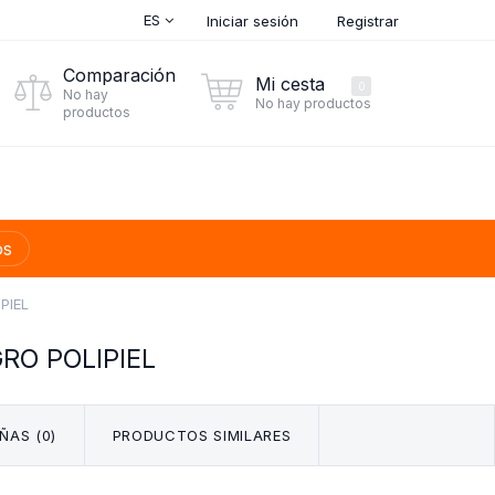
ES
Iniciar sesión
Registrar
Comparación
Mi cesta
0
No hay
No hay productos
productos
os
PIEL
RO POLIPIEL
ÑAS (0)
PRODUCTOS SIMILARES