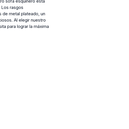
tro sofá esquinero está
. Los rasgos
s de metal plateado, un
osos. Al elegir nuestro
ita para lograr la máxima