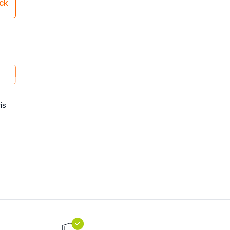
ick
is