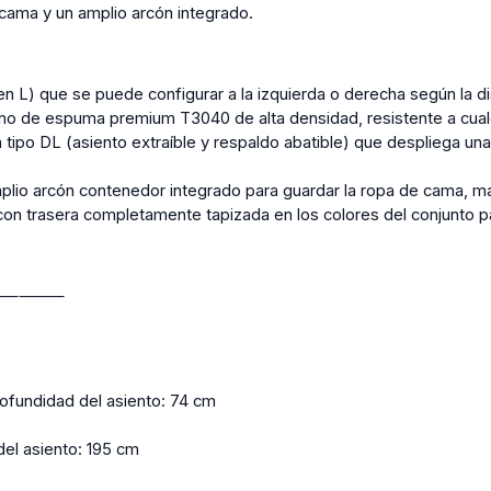
cama y un amplio arcón integrado.
en L) que se puede configurar a la izquierda o derecha según la dis
eno de espuma premium T3040 de alta densidad, resistente a cual
tipo DL (asiento extraíble y respaldo abatible) que despliega un
lio arcón contenedor integrado para guardar la ropa de cama, m
n trasera completamente tapizada en los colores del conjunto pa
⸻⸻
rofundidad del asiento: 74 cm
del asiento: 195 cm