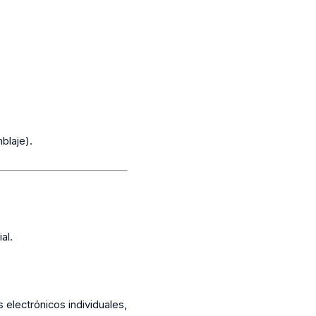
blaje).
al.
s electrónicos individuales,