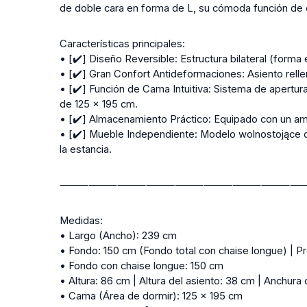
de doble cara en forma de L, su cómoda función de 
Características principales:
• [✔️] Diseño Reversible:
Estructura bilateral (forma 
• [✔️] Gran Confort Antideformaciones:
Asiento rell
• [✔️] Función de Cama Intuitiva:
Sistema de apertura 
de 125 x 195 cm.
• [✔️] Almacenamiento Práctico:
Equipado con un amp
• [✔️] Mueble Independiente:
Modelo wolnostojące co
la estancia.
⸻⸻⸻⸻⸻⸻⸻⸻
Medidas:
• Largo (Ancho): 239 cm
• Fondo: 150 cm (Fondo total con chaise longue) | P
• Fondo con chaise longue: 150 cm
• Altura: 86 cm | Altura del asiento: 38 cm | Anchura 
• Cama (Área de dormir): 125 × 195 cm