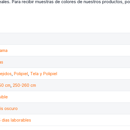
 reales. Para recibir muestras de colores de nuestros productos, p
cama
as
tejidos
,
Polipiel
,
Tela y Polipiel
50 cm
,
250-260 cm
ible
ris oscuro
5 dias laborables