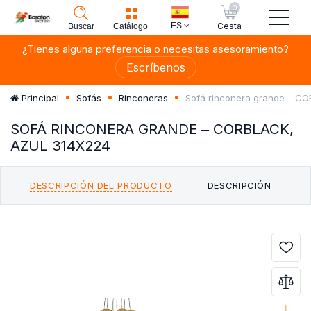
0
ES
Cesta
Buscar
Catálogo
¿Tienes alguna preferencia o necesitas asesoramiento?
Escríbenos
Sofá rinconera grande ‒ C
Principal
Sofás
Rinconeras
SOFÁ RINCONERA GRANDE ‒ CORBLACK,
AZUL 314X224
DESCRIPCIÓN DEL PRODUCTO
DESCRIPCIÓN