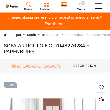
0
ES
Cesta
Buscar
Catálogo
¿Tienes alguna preferencia o necesitas asesoramiento?
Escríbenos
Sofa Artículo No. 70482762
Principal
Sofás
Rinconeras
SOFA ARTÍCULO NO. 7048276284 -
PAPENBURG
DESCRIPCIÓN DEL PRODUCTO
DESCRIPCIÓN
− 58%