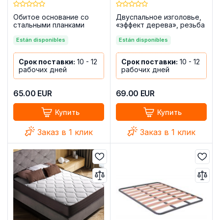
Обитое основание со
Двуспальное изголовье,
стальными планками
«эффект дерева», резьба
150x190 + 6 ножек —
в виде квадратов, на
Bazio
Están disponibles
ножках, 160 см — Chellen,
Están disponibles
каньон
Срок поставки:
10 - 12
Срок поставки:
10 - 12
рабочих дней
рабочих дней
65.00
EUR
69.00
EUR
Купить
Купить
Заказ в 1 клик
Заказ в 1 клик