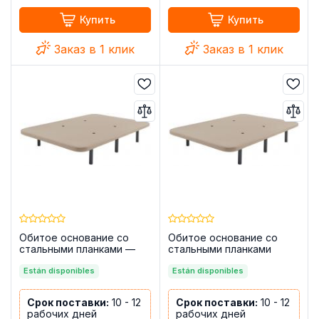
Купить
Купить
Заказ в 1 клик
Заказ в 1 клик
Обитое основание со
Обитое основание со
стальными планками —
стальными планками
Bazio, с ножками
105x190 + 6 ножек —
Están disponibles
Bazio
Están disponibles
Срок поставки:
10 - 12
Срок поставки:
10 - 12
рабочих дней
рабочих дней