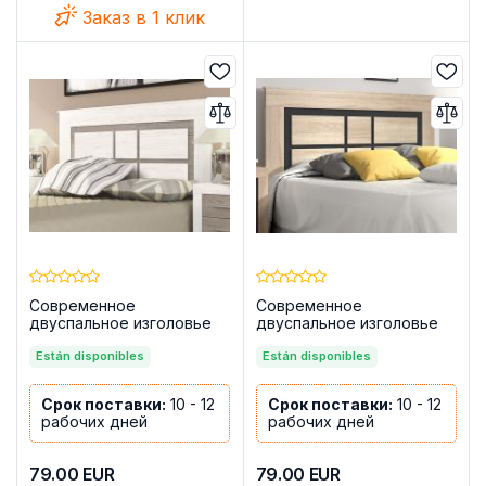
Заказ в 1 клик
Современное
Современное
двуспальное изголовье
двуспальное изголовье
на ножках, 160 см — Lara,
на ножках, 160 см — Lara,
сосна Андерсен — серый
Están disponibles
камбрия — графит
Están disponibles
Срок поставки:
10 - 12
Срок поставки:
10 - 12
рабочих дней
рабочих дней
79.00
EUR
79.00
EUR