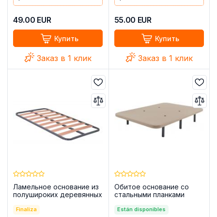
49.00
EUR
55.00
EUR
Купить
Купить
Заказ в 1 клик
Заказ в 1 клик
Ламельное основание из
Обитое основание со
полушироких деревянных
стальными планками
ламелей 105x190 с
135x190 + 6 ножек — Bazio
ножками - Laminor
Finaliza
Están disponibles