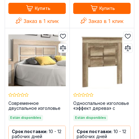
Купить
Купить
Заказ в 1 клик
Заказ в 1 клик
Современное
Односпальное изголовье
двуспальное изголовье
«эффект дерева» с
на ножках, 160 см — Lara,
рельефом в виде
камбрия — белый
Están disponibles
квадратов, на ножках, 110
Están disponibles
см — Chellen, каньон
Срок поставки:
10 - 12
Срок поставки:
10 - 12
рабочих дней
рабочих дней