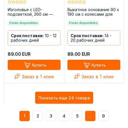
Изголовье с LED-
Выкатное основание 90 x
подсветкой, 260 см —
190 см с колесами для
PRIEGO, камбрия —
выкатных кроватей -
графит
Están disponibles
Laminor, 90 x 190 см
Están disponibles
Срок поставки:
10 - 12
Срок поставки:
14 -
рабочих дней
20 рабочих дней
89.00
EUR
89.00
EUR
Купить
Купить
Заказ в 1 клик
Заказ в 1 клик
Показать еще 24 товара
1
2
3
4
5
…
9