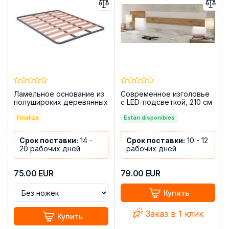
Ламельное основание из
Современное изголовье
полушироких деревянных
с LED-подсветкой, 210 см
ламелей 150x190 с
— Soto, Андерсен — дуб
ножками - Laminor
Finaliza
Están disponibles
Срок поставки:
14 -
Срок поставки:
10 - 12
20 рабочих дней
рабочих дней
75.00
EUR
79.00
EUR
Купить
Заказ в 1 клик
Купить