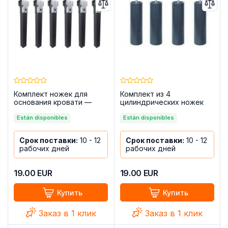
Комплект ножек для
Комплект из 4
основания кровати —
цилиндрических ножек
Laminor, комплект из 6
Hermes и основания 3D,
Están disponibles
Высота 25 см
Están disponibles
Срок поставки:
10 - 12
Срок поставки:
10 - 12
рабочих дней
рабочих дней
19.00
EUR
19.00
EUR
Купить
Купить
Заказ в 1 клик
Заказ в 1 клик