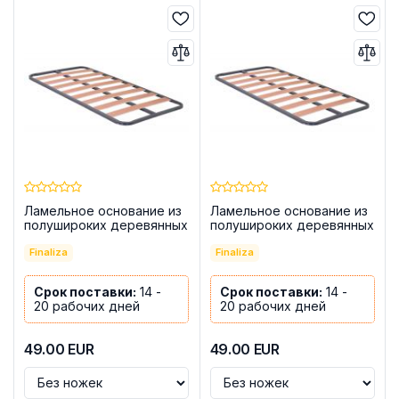
Ламельное основание из
Ламельное основание из
полушироких деревянных
полушироких деревянных
ламелей - Laminor, с
ламелей 90x190 с
ножками
Finaliza
ножками - Laminor
Finaliza
Срок поставки:
14 -
Срок поставки:
14 -
20 рабочих дней
20 рабочих дней
49.00
EUR
49.00
EUR