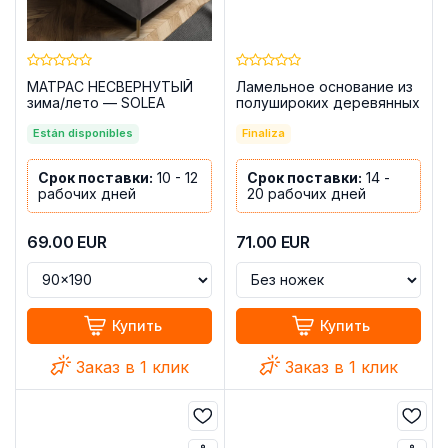
МАТРАС НЕСВЕРНУТЫЙ
Ламельное основание из
зима/лето — SOLEA
полушироких деревянных
ламелей 135x190 с
Están disponibles
ножками - Laminor
Finaliza
Срок поставки:
10 - 12
Срок поставки:
14 -
рабочих дней
20 рабочих дней
69.00
EUR
71.00
EUR
Купить
Купить
Заказ в 1 клик
Заказ в 1 клик