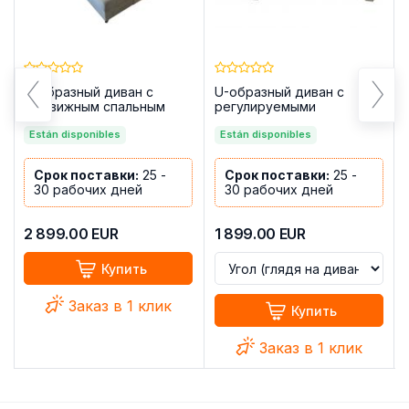
U-образный диван с
U-образный диван с
выдвижным спальным
регулируемыми
местом, регулируемыми
подголовниками и
подголовниками и
Están disponibles
выдвижным спальным
Están disponibles
ящиком для хранения, 10
местом — POVER,
мест, бежевый,
черный, 330x220
Срок поставки:
25 -
Срок поставки:
25 -
455x262x220 — ANGELA
30 рабочих дней
30 рабочих дней
2 899.00
EUR
1 899.00
EUR
Купить
Заказ в 1 клик
Купить
Заказ в 1 клик