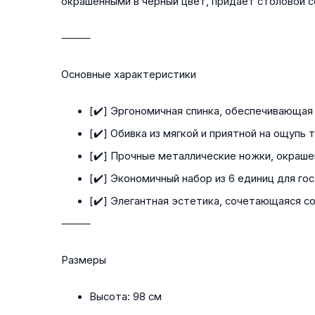
окрашенными в черный цвет, придает столовой 
⸻
Основные характеристики
[✔️] Эргономичная спинка, обеспечивающая
[✔️] Обивка из мягкой и приятной на ощупь 
[✔️] Прочные металлические ножки, окраше
[✔️] Экономичный набор из 6 единиц для го
[✔️] Элегантная эстетика, сочетающаяся со
⸻
Размеры
Высота:
98 см