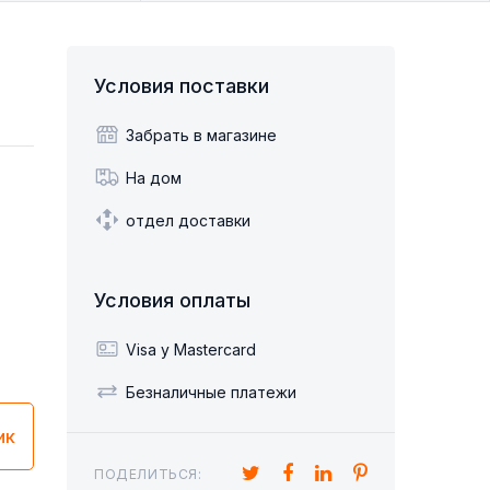
Диван кровать система
итальяно
 ДЛЯ СНА И
ТУЛЬЯ
СТОЛЫ ДЛЯ УЧЕБЫ И
ШКАФЫ ДЛЯ ОБУВИ
Детские диваны-кровати
ТДЫХА
РАБОТЫ
Условия поставки
Sillón Cama 1 plaza
Забрать в магазине
На дом
отдел доставки
Ы УГЛОВЫЕ
ПУФ
Условия оплаты
Visa y Mastercard
Безналичные платежи
ик
ПОДЕЛИТЬСЯ: