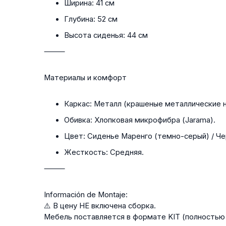
Ширина:
41 см
Глубина:
52 см
Высота сиденья:
44 см
⸻
Материалы и комфорт
Каркас:
Металл (крашеные металлические н
Обивка:
Хлопковая микрофибра (Jarama).
Цвет:
Сиденье Маренго (темно-серый) / Че
Жесткость:
Средняя.
⸻
Información de Montaje:
⚠️ В цену НЕ
включена сборка.
Мебель поставляется в формате KIT
(полностью 