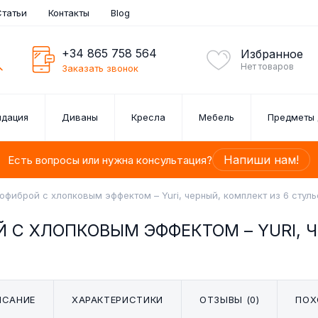
Статьи
Контакты
Blog
+34 865 758 564
Избранное
Нет товаров
Заказать звонок
идация
Диваны
Кресла
Мебель
Предметы 
Напиши нам!
Есть вопросы или нужна консультация?
офиброй с хлопковым эффектом – Yuri, черный, комплект из 6 стуль
 С ХЛОПКОВЫМ ЭФФЕКТОМ – YURI, Ч
АРНИТУРЫ
АРНИТУР
ЕЗЛОНГИ
ШКИ
НЫ
ЛЬ
П-ОБРАЗНЫЕ ДИВАНЫ
НАБОР СТОЛОВЫХ
ПРИКРОВАТНЫЕ
КАРТИНЫ
КРЕСЛА
ПОЛКИ
КОМПЛЕКТ
ОБЕДЕ
К
К
З
М
ТУМБОЧКИ / ТУМБОЧКИ
ПРИБОРОВ
1, 2, 3
е
ДЛЯ СПАЛЬНИ
дажа
ркала
ИСАНИЕ
ХАРАКТЕРИСТИКИ
ОТЗЫВЫ (0)
ПОХ