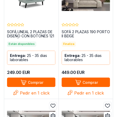
SOFÁ LINEAL 2 PLAZAS DE
SOFÁ 2 PLAZAS 190 PORTO
DISEÑO CON BOTONES 121
II BEIGE
CM NÓRDICOS VERDE
AZULADO
Están disponibles
Finaliza
Entrega:
25 - 35 dias
Entrega:
25 - 35 dias
laborables
laborables
249.00
EUR
449.00
EUR
Comprar
Comprar
Pedir en 1 click
Pedir en 1 click