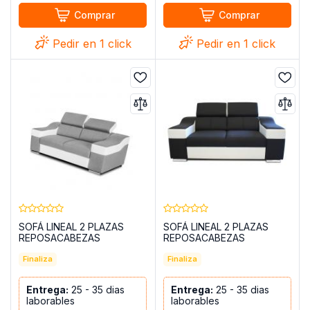
Comprar
Comprar
Pedir en 1 click
Pedir en 1 click
SOFÁ LINEAL 2 PLAZAS
SOFÁ LINEAL 2 PLAZAS
REPOSACABEZAS
REPOSACABEZAS
RECLINABLES Y BRAZOS
RECLINABLES Y BRAZOS
ANCHOS 190 EVA GRIS
Finaliza
ANCHOS 190 EVA NEGRO
Finaliza
CLARO TELA/BLANCO
TELA/BLANCO POLIPIEL
POLIPIEL
Entrega:
25 - 35 dias
Entrega:
25 - 35 dias
laborables
laborables