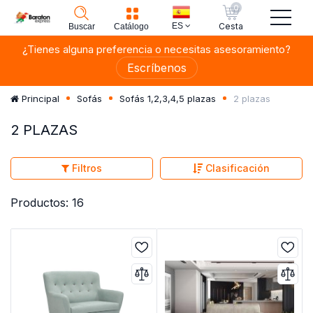
0
ES
Cesta
Buscar
Catálogo
¿Tienes alguna preferencia o necesitas asesoramiento?
Escríbenos
2 plazas
Principal
Sofás
Sofás 1,2,3,4,5 plazas
2 PLAZAS
Filtros
Clasificación
Productos: 16