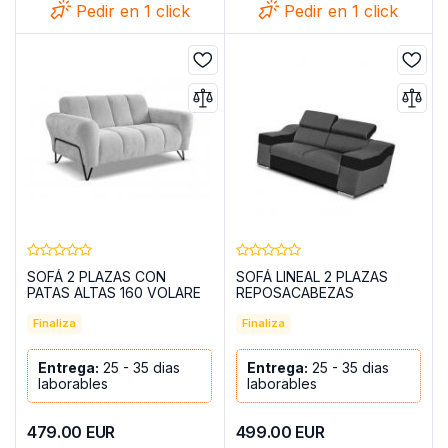
Pedir en 1 click
Pedir en 1 click
SOFÁ 2 PLAZAS CON
SOFÁ LINEAL 2 PLAZAS
PATAS ALTAS 160 VOLARE
REPOSACABEZAS
PLATA
RECLINABLES Y BRAZOS
Finaliza
ANCHOS 190 EVA GRIS
Finaliza
OSCURO TELA/NEGRO
POLIPIEL
Entrega:
25 - 35 dias
Entrega:
25 - 35 dias
laborables
laborables
479.00
EUR
499.00
EUR