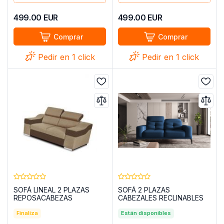
499.00
EUR
499.00
EUR
Comprar
Comprar
Pedir en 1 click
Pedir en 1 click
SOFÁ LINEAL 2 PLAZAS
SOFÁ 2 PLAZAS
REPOSACABEZAS
CABEZALES RECLINABLES
RECLINABLES Y BRAZOS
CON PATAS ALTAS 195
ANCHOS 190 EVA BEIGE
Finaliza
TORRENSE AZUL
Están disponibles
TELA/MARRÓN POLIPIEL