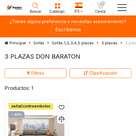
0
ES
Cesta
Buscar
Catálogo
¿Tienes alguna preferencia o necesitas asesoramiento?
Escríbenos
3 pla
Principal
Sofás
Sofás 1,2,3,4,5 plazas
3 plazas
3 PLAZAS DON BARATON
Filtros
Clasificación
Productos: 1
señal/contreembolso
− 66%