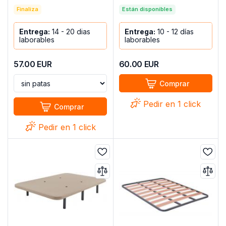
105x190 con patas –
MOD.YECLA BEIG
Laminor
Finaliza
Están disponibles
Entrega:
14 - 20 dias
Entrega:
10 - 12 días
laborables
laborables
57.00
EUR
60.00
EUR
Comprar
Pedir en 1 click
Comprar
Pedir en 1 click