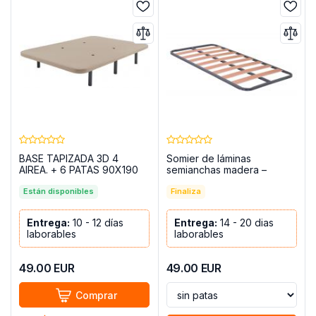
BASE TAPIZADA 3D 4
Somier de láminas
AIREA. + 6 PATAS 90X190
semianchas madera –
MOD.YECLA BEIG
Laminor, con patas
Están disponibles
Finaliza
Entrega:
10 - 12 días
Entrega:
14 - 20 dias
laborables
laborables
49.00
EUR
49.00
EUR
Comprar