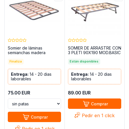
Somier de láminas
SOMIER DE ARRASTRE CON
semianchas madera
3 PLETI 90X190 MOD.BASIC
150x190 con patas –
Laminor
Finaliza
Están disponibles
Entrega:
14 - 20 dias
Entrega:
14 - 20 dias
laborables
laborables
75.00
EUR
89.00
EUR
Comprar
Pedir en 1 click
Comprar
Pedir en 1 click