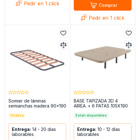
Pedir en 1 click
Comprar
Pedir en 1 click
Somier de láminas
BASE TAPIZADA 3D 4
semianchas madera 90x190
AIREA. + 6 PATAS 105X190
con patas – Laminor
MOD.YECLA BEIG
Finaliza
Están disponibles
Entrega:
14 - 20 dias
Entrega:
10 - 12 días
laborables
laborables