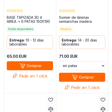
BASE TAPIZADA 3D 4
Somier de láminas
AIREA. + 6 PATAS 150X190
semianchas madera
MOD.YECLA BEIG
135x190 con patas –
Están disponibles
Laminor
Finaliza
Entrega:
10 - 12 días
Entrega:
14 - 20 dias
laborables
laborables
65.00
EUR
71.00
EUR
Comprar
Pedir en 1 click
Comprar
Pedir en 1 click