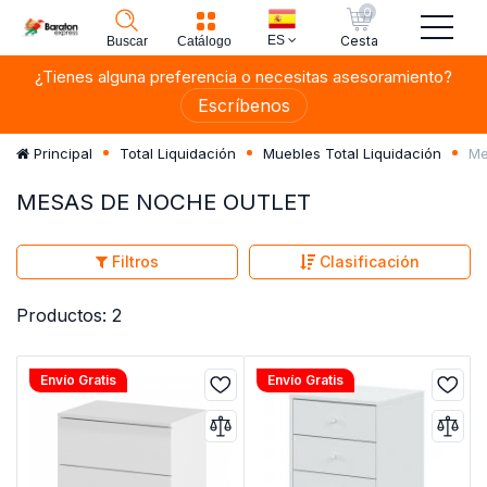
0
ES
Cesta
Buscar
Catálogo
¿Tienes alguna preferencia o necesitas asesoramiento?
Escríbenos
Me
Principal
Total Liquidación
Muebles Total Liquidación
MESAS DE NOCHE OUTLET
Filtros
Clasificación
Productos: 2
Envío Gratis
Envío Gratis