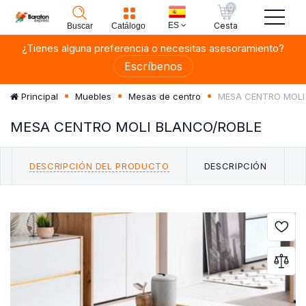
0
ES
Cesta
Buscar
Catálogo
¿Tienes alguna preferencia o necesitas asesoramiento?
Escríbenos
MESA CENTRO MOLI
Principal
Muebles
Mesas de centro
MESA CENTRO MOLI BLANCO/ROBLE
DESCRIPCIÓN DEL PRODUCTO
DESCRIPCIÓN