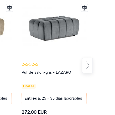
Puf de salón-gris - LAZARO
Puf de sa
Finaliza
Finaliza
ables
Entrega:
25 - 35 dias laborables
Entrega
272.00
EUR
272.00