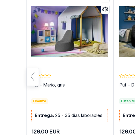
Puf - Mario, gris
Puf - D
Finaliza
Están d
orables
Entrega:
25 - 35 dias laborables
Entre
129.00
EUR
129.0