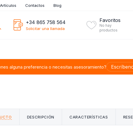
Artículos
Contactos
Blog
Favoritos
+34 865 758 564
No hay
Solicitar una llamada
productos
Escríben
enes alguna preferencia o necesitas asesoramiento?
DUCTO
DESCRIPCIÓN
CARACTERÍSTICAS
RESE