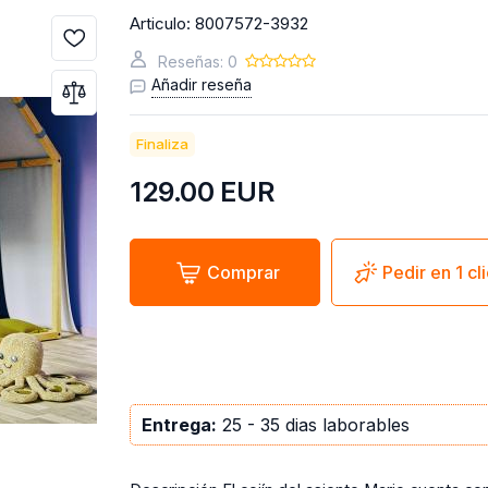
Articulo:
8007572-3932
Reseñas: 0
Añadir reseña
Finaliza
129.00
EUR
Comprar
Pedir en 1 cl
Entrega:
25 - 35 dias laborables