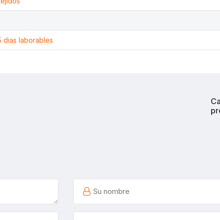
tejidos
5 dias laborables
Ca
pr