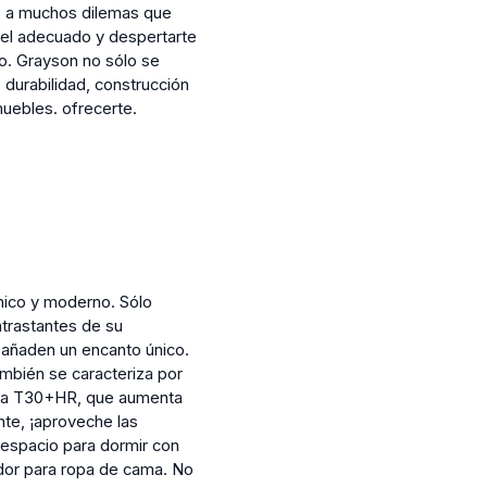
os a muchos dilemas que
 el adecuado y despertarte
o. Grayson no sólo se
 durabilidad, construcción
uebles. ofrecerte.
nico y moderno. Sólo
ntrastantes de su
 añaden un encanto único.
ambién se caracteriza por
puma T30+HR, que aumenta
ente, ¡aproveche las
n espacio para dormir con
dor para ropa de cama. No