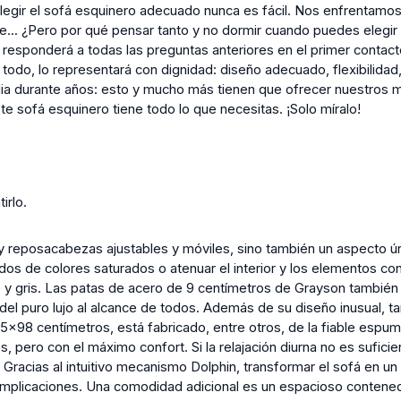
Elegir el sofá esquinero adecuado nunca es fácil. Nos enfrentam
... ¿Pero por qué pensar tanto y no dormir cuando puedes elegir
esponderá a todas las preguntas anteriores en el primer contact
 todo, lo representará con dignidad: diseño adecuado, flexibilidad,
dia durante años: esto y mucho más tienen que ofrecer nuestros m
te sofá esquinero tiene todo lo que necesitas. ¡Solo míralo!
irlo.
y reposacabezas ajustables y móviles, sino también un aspecto ú
dos de colores saturados o atenuar el interior y los elementos co
 y gris. Las patas de acero de 9 centímetros de Grayson también
del puro lujo al alcance de todos. Además de su diseño inusual, t
05x98 centímetros, está fabricado, entre otros, de la fiable es
nes, pero con el máximo confort. Si la relajación diurna no es sufici
 Gracias al intuitivo mecanismo Dolphin, transformar el sofá en u
omplicaciones. Una comodidad adicional es un espacioso contene