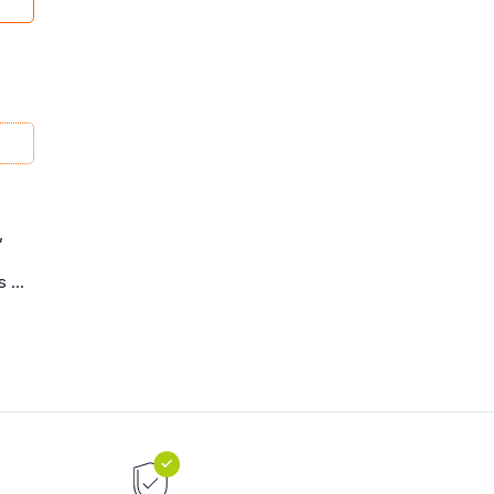
,
 ...