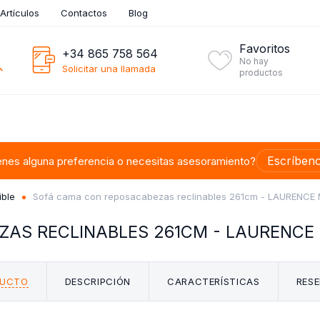
Artículos
Contactos
Blog
Favoritos
+34 865 758 564
No hay
Solicitar una llamada
productos
Escríben
enes alguna preferencia o necesitas asesoramiento?
ible
Sofá cama con reposacabezas reclinables 261cm - LAURENCE 
AS RECLINABLES 261CM - LAURENCE
DUCTO
DESCRIPCIÓN
CARACTERÍSTICAS
RESE