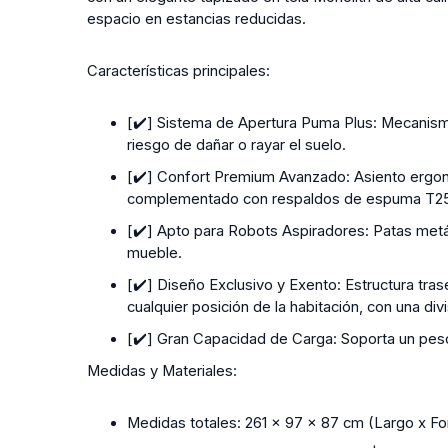
espacio en estancias reducidas.
Características principales:
[✔️] Sistema de Apertura Puma Plus:
Mecanismo 
riesgo de dañar o rayar el suelo.
[✔️] Confort Premium Avanzado:
Asiento ergon
complementado con respaldos de espuma T254
[✔️] Apto para Robots Aspiradores:
Patas metál
mueble.
[✔️] Diseño Exclusivo y Exento:
Estructura tras
cualquier posición de la habitación, con una divi
[✔️] Gran Capacidad de Carga:
Soporta un peso
Medidas y Materiales:
Medidas totales:
261 x 97 x 87 cm (Largo x Fon