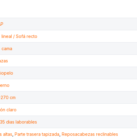
AP
 lineal / Sofá recto
á cama
azas
iopelo
erno
-270 cm
ón claro
 35 dias laborables
s altas
,
Parte trasera tapizada
,
Reposacabezas reclinables