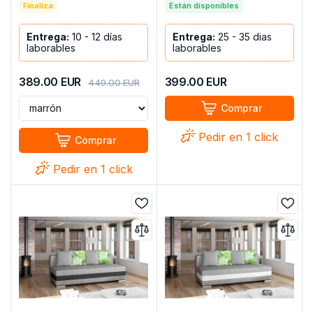
cm) OFERTA COSTA L
Finaliza
Están disponibles
Entrega:
10 - 12 días
Entrega:
25 - 35 dias
laborables
laborables
389.00
EUR
399.00
EUR
449.00
EUR
Comprar
Pedir en 1 click
Comprar
Pedir en 1 click