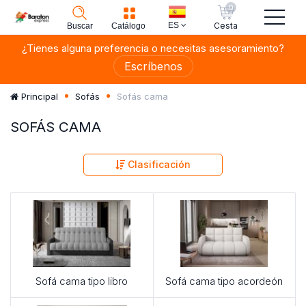
0
ES
Cesta
Buscar
Catálogo
¿Tienes alguna preferencia o necesitas asesoramiento?
Escríbenos
Sofás cama
Principal
Sofás
SOFÁS CAMA
Clasificación
Sofá cama tipo libro
Sofá cama tipo acordeón