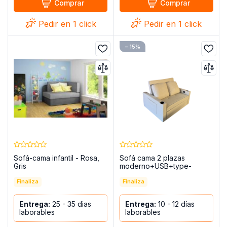
Comprar
Comprar
Pedir en 1 click
Pedir en 1 click
− 15%
Sofá-cama infantil - Rosa,
Sofá cama 2 plazas
Gris
moderno+USB+type-
C+portavasos-140cm -
Finaliza
Costa R
Finaliza
Entrega:
25 - 35 dias
Entrega:
10 - 12 días
laborables
laborables