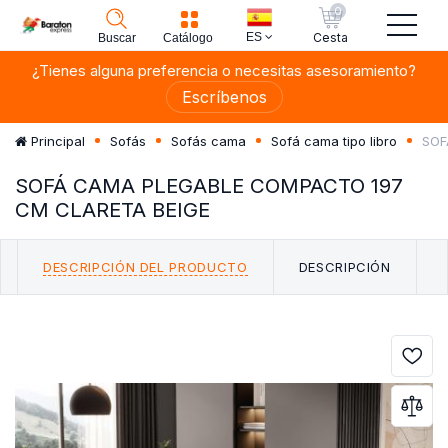
0
ES
Cesta
Buscar
Catálogo
¿Tienes alguna preferencia o necesitas asesoramiento?
Escríbenos
SOF
Principal
Sofás
Sofás cama
Sofá cama tipo libro
SOFÁ CAMA PLEGABLE COMPACTO 197
CM CLARETA BEIGE
DESCRIPCIÓN DEL PRODUCTO
DESCRIPCIÓN