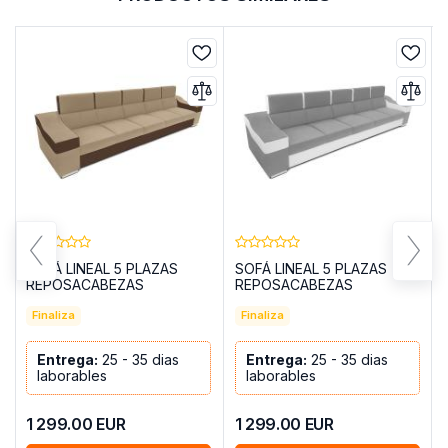
SOFÁ LINEAL 5 PLAZAS
SOFÁ LINEAL 5 PLAZAS
REPOSACABEZAS
REPOSACABEZAS
RECLINABLES Y BRAZOS
RECLINABLES Y BRAZOS
ANCHOS 380 EVA BEIGE
Finaliza
ANCHOS 380 EVA GRIS
Finaliza
TELA/MARRÓN POLIPIEL
CLARO TELA/BLANCO
POLIPIEL
Entrega:
25 - 35 dias
Entrega:
25 - 35 dias
laborables
laborables
1 299.00
EUR
1 299.00
EUR