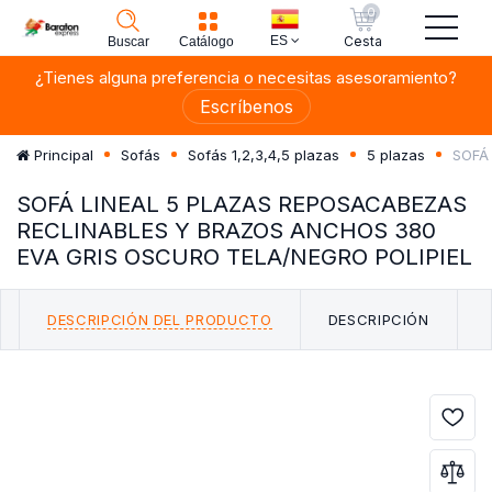
0
ES
Cesta
Buscar
Catálogo
¿Tienes alguna preferencia o necesitas asesoramiento?
Escríbenos
SOFÁ
Principal
Sofás
Sofás 1,2,3,4,5 plazas
5 plazas
SOFÁ LINEAL 5 PLAZAS REPOSACABEZAS
RECLINABLES Y BRAZOS ANCHOS 380
EVA GRIS OSCURO TELA/NEGRO POLIPIEL
DESCRIPCIÓN DEL PRODUCTO
DESCRIPCIÓN