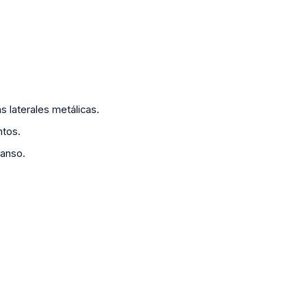
 laterales metálicas.
ntos.
canso.