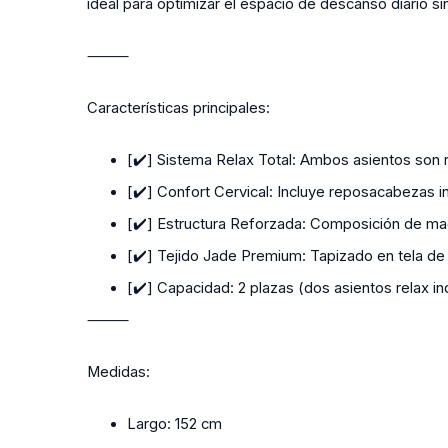
ideal para optimizar el espacio de descanso diario si
⸻
Características principales:
[✔️] Sistema Relax Total:
Ambos asientos son re
[✔️] Confort Cervical:
Incluye reposacabezas in
[✔️] Estructura Reforzada:
Composición de made
[✔️] Tejido Jade Premium:
Tapizado en tela de 
[✔️] Capacidad:
2 plazas (dos asientos relax i
⸻
Medidas:
Largo: 152 cm