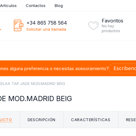
Artículos
Contactos
Blog
Favoritos
+34 865 758 564
No hay
Solicitar una llamada
productos
Escríben
enes alguna preferencia o necesitas asesoramiento?
RELAX TAP.JADE MOD.MADRID BEIG
DE MOD.MADRID BEIG
DUCTO
DESCRIPCIÓN
CARACTERÍSTICAS
RESE