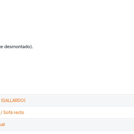
te desmontado).
 (GALLARDO)
 / Sofá recto
ual