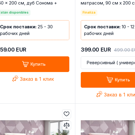
60 × 200 см, дуб Сонома +
матрасом, 90 см x 200 
ёрная норвежская сосна
Están disponibles
Finaliza
Срок поставки:
25 - 30
Срок поставки:
10 - 12
рабочих дней
рабочих дней
59.00
EUR
399.00
EUR
499.00
E
Купить
Заказ в 1 клик
Купить
Заказ в 1 кл