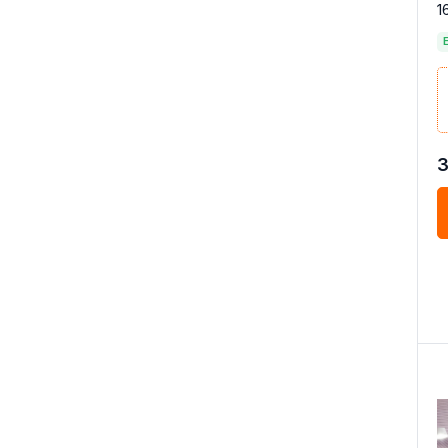
1
ч
3