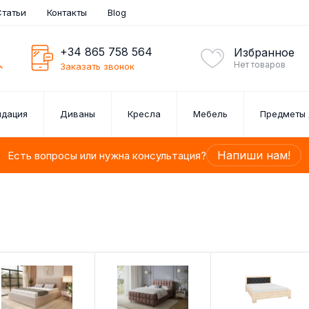
Статьи
Контакты
Blog
+34 865 758 564
Избранное
Нет товаров
Заказать звонок
идация
Диваны
Кресла
Мебель
Предметы 
Напиши нам!
Есть вопросы или нужна консультация?
АРНИТУРЫ
АРНИТУР
ЕЗЛОНГИ
ШКИ
НЫ
ЛЬ
П-ОБРАЗНЫЕ ДИВАНЫ
НАБОР СТОЛОВЫХ
ПРИКРОВАТНЫЕ
КАРТИНЫ
КРЕСЛА
ПОЛКИ
КОМПЛЕКТ
ОБЕДЕ
К
К
З
М
ТУМБОЧКИ / ТУМБОЧКИ
ПРИБОРОВ
1, 2, 3
е
ДЛЯ СПАЛЬНИ
дажа
ркала