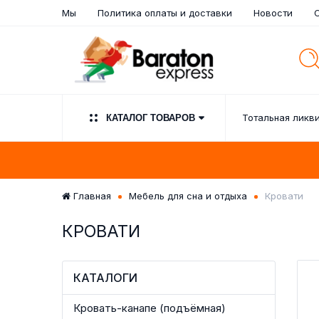
Мы
Политика оплаты и доставки
Новости
Тотальная ликв
КАТАЛОГ ТОВАРОВ
Главная
Мебель для сна и отдыха
Кровати
КРОВАТИ
ОБИТЫЕ ПАНЕЛИ / ПАНЕЛИ
ТОТАЛЬНАЯ ЛИКВИДАЦИЯ
ТОТАЛЬНАЯ ЛИКВИДАЦИЯ
БУФЕТ, СЕРВАНТ
РАСПРОДАЖА!!!
ШКАФЫ
СПАЛЬНЫЕ Г
ГОСТИНЫЙ Г
ДИВАНЫ-Ш
ПОДУ
ДИВА
МЕБЕ
РАСПРОДАЖА ДИВАНОВ-
С ОБИВКОЙ
ДИВАНОВ
Буфеты в аутлет
КРОВАТЕЙ
Недорогие диваны:
Комоды распро
КАТАЛОГИ
РАСПРОДАЖА
Интерьерные зе
Диваны-кровати по низким
(Распродажа)
Кровать-канапе (подъёмная)
ценам (Дисконт)