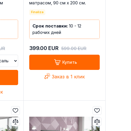
см
матрасом, 90 см x 200 см.
Finaliza
Срок поставки:
10 - 12
рабочих дней
399.00
EUR
UR
599.00
EUR
Купить
Заказ в 1 клик
ик