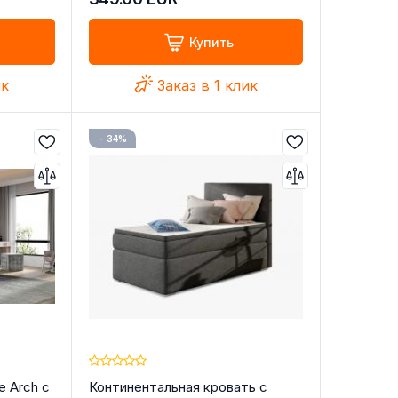
Купить
ик
Заказ в 1 клик
− 34%
e Arch с
Континентальная кровать с