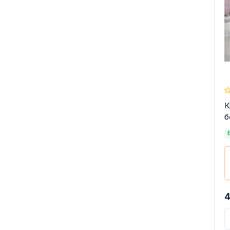
К
б
4