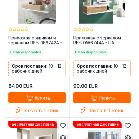
Прихожая с ящиком и
Прихожая с зеркалом
зеркалом REF: 0F6742A -
REF: 0W6744A - LIA
Modern, белый Artik -
канадский дуб
Están disponibles
Están disponibles
Срок поставки:
10 - 12
Срок поставки:
10 - 12
рабочих дней
рабочих дней
84.00
EUR
90.00
EUR
Купить
Купить
Заказ в 1 клик
Заказ в 1 клик
Бесплатная доставка
Бесплатная доставка