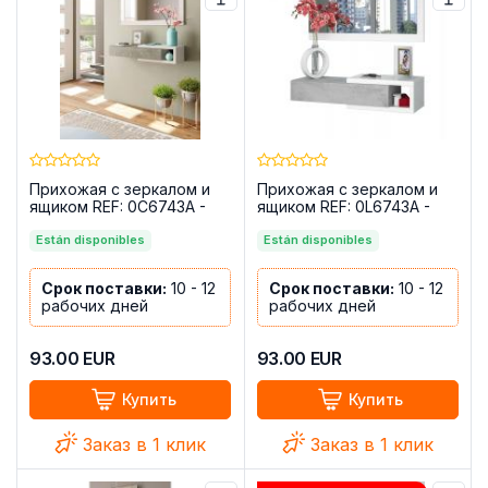
Прихожая с зеркалом и
Прихожая с зеркалом и
ящиком REF: 0C6743A -
ящиком REF: 0L6743A -
Enzo, Белый Artik — Дуб
Enzo, Белый Artik —
Аляска
Están disponibles
Цемент
Están disponibles
Срок поставки:
10 - 12
Срок поставки:
10 - 12
рабочих дней
рабочих дней
93.00
EUR
93.00
EUR
Купить
Купить
Заказ в 1 клик
Заказ в 1 клик