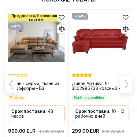
Предоплата/Наложенный
− 54%
платёж
− 81%
Диван - серый, ткань из
Диван Артикул №
микрофибры - B3
3502986738 красный -
CARMELITA
Finaliza
Están disponibles
Срок поставки:
48
Срок поставки:
10 - 12
часов
рабочих дней
999.00
EUR
299.00
EUR
4 999.00
EUR
649.00
EUR