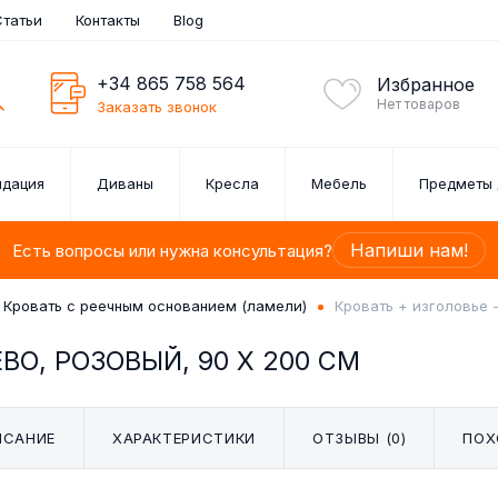
Статьи
Контакты
Blog
+34 865 758 564
Избранное
Нет товаров
Заказать звонок
идация
Диваны
Кресла
Мебель
Предметы 
Напиши нам!
Есть вопросы или нужна консультация?
Кровать с реечным основанием (ламели)
Кровать + изголовье 
ВО, РОЗОВЫЙ, 90 X 200 СМ
АРНИТУРЫ
АРНИТУР
ЕЗЛОНГИ
ШКИ
НЫ
ЛЬ
П-ОБРАЗНЫЕ ДИВАНЫ
НАБОР СТОЛОВЫХ
ПРИКРОВАТНЫЕ
КАРТИНЫ
КРЕСЛА
ПОЛКИ
КОМПЛЕКТ
ОБЕДЕ
К
К
З
М
ТУМБОЧКИ / ТУМБОЧКИ
ПРИБОРОВ
1, 2, 3
е
ДЛЯ СПАЛЬНИ
дажа
ИСАНИЕ
ХАРАКТЕРИСТИКИ
ОТЗЫВЫ (0)
ПОХ
ркала