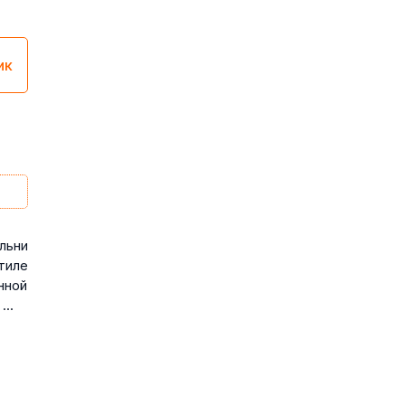
ик
льни
тиле
нной
..