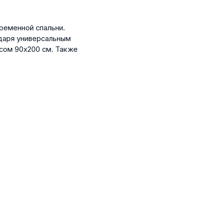
временной спальни.
даря универсальным
сом 90x200 см. Также