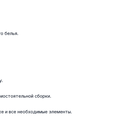
о белья.
у.
амостоятельной сборки.
ке и все необходимые элементы.