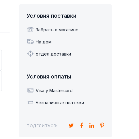
Диван кровать система
итальяно
Условия поставки
 ДЛЯ СНА И
ТУЛЬЯ
СТОЛЫ ДЛЯ УЧЕБЫ И
ШКАФЫ ДЛЯ ОБУВИ
Детские диваны-кровати
ТДЫХА
РАБОТЫ
Sillón Cama 1 plaza
Забрать в магазине
На дом
отдел доставки
Условия оплаты
Ы УГЛОВЫЕ
ПУФ
Visa y Mastercard
Безналичные платежи
ПОДЕЛИТЬСЯ: