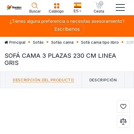
0
ES
Cesta
Buscar
Catálogo
¿Tienes alguna preferencia o necesitas asesoramiento?
Escríbenos
SOF
Principal
Sofás
Sofás cama
Sofá cama tipo libro
SOFÁ CAMA 3 PLAZAS 230 CM LINEA
GRIS
DESCRIPCIÓN DEL PRODUCTO
DESCRIPCIÓN