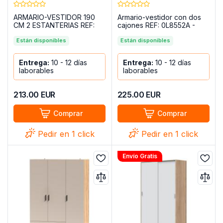
ARMARIO-VESTIDOR 190
Armario-vestidor con dos
CM 2 ESTANTERIAS REF:
cajones REF: 0L8552A -
0E8559A TEMPUS BLANCO
TYDI
ARTIK/NATURAL
Están disponibles
Están disponibles
Entrega:
10 - 12 días
Entrega:
10 - 12 días
laborables
laborables
213.00
EUR
225.00
EUR
Comprar
Comprar
Pedir en 1 click
Pedir en 1 click
Envío Gratis