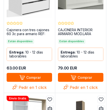
Cajonera con tres cajones
CAJONERA INTERIOR
60 3c para armario REF:
ARMARIO MOD.LARA
ARC603O - MAYA
BLANCO
Están disponibles
Están disponibles
Entrega:
10 - 12 días
Entrega:
10 - 12 días
laborables
laborables
63.00
EUR
79.00
EUR
Comprar
Comprar
Pedir en 1 click
Pedir en 1 click
Envío Gratis