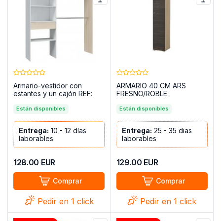
Armario-vestidor con
ARMARIO 40 CM ARS
estantes y un cajón REF:
FRESNO/ROBLE
0R8558O - HERA,
CANTERBURY
Roble/Blanco
Están disponibles
Están disponibles
Entrega:
10 - 12 días
Entrega:
25 - 35 dias
laborables
laborables
128.00
EUR
129.00
EUR
Comprar
Comprar
Pedir en 1 click
Pedir en 1 click