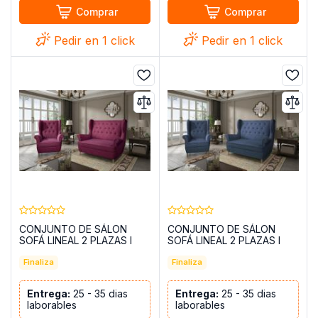
Comprar
Comprar
Pedir en 1 click
Pedir en 1 click
CONJUNTO DE SÁLON
CONJUNTO DE SÁLON
SOFÁ LINEAL 2 PLAZAS I
SOFÁ LINEAL 2 PLAZAS I
PATAS ALTAS Y UN SILLON
PATAS ALTAS Y UN SILLON
AROS BURDEOS
Finaliza
AROS AZUL OSCURO
Finaliza
Entrega:
25 - 35 dias
Entrega:
25 - 35 dias
laborables
laborables