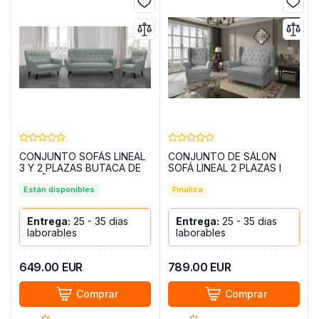
CONJUNTO SOFÁS LINEAL
CONJUNTO DE SÁLON
3 Y 2 PLAZAS BUTACA DE
SOFÁ LINEAL 2 PLAZAS I
DISEÑO CON BOTONES
PATAS ALTAS Y UN SILLON
NÓRDICOS VERDE
Están disponibles
AROS GRIS
Finaliza
AZULADO
Entrega:
25 - 35 dias
Entrega:
25 - 35 dias
laborables
laborables
649.00
EUR
789.00
EUR
Comprar
Comprar