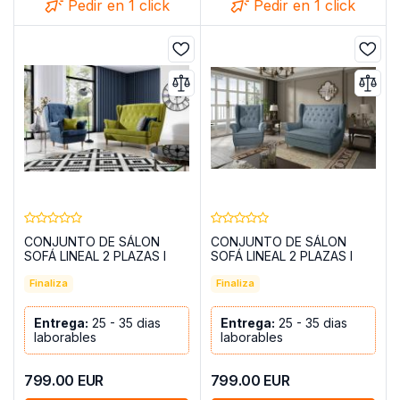
Pedir en 1 click
Pedir en 1 click
CONJUNTO DE SÁLON
CONJUNTO DE SÁLON
SOFÁ LINEAL 2 PLAZAS I
SOFÁ LINEAL 2 PLAZAS I
PATAS ALTAS Y UN SILLON
PATAS ALTAS Y UN SILLON
AROS VERDE OLIVA/AZUL
Finaliza
AROS TURQUESA
Finaliza
PETRÓLEO
Entrega:
25 - 35 dias
Entrega:
25 - 35 dias
laborables
laborables
799.00
EUR
799.00
EUR