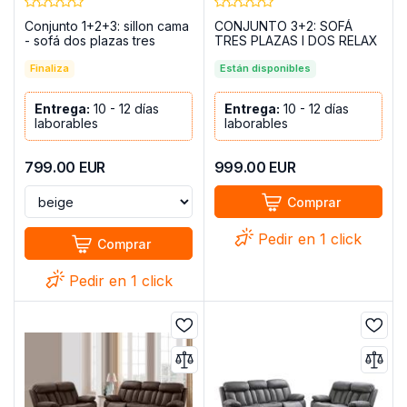
Conjunto 1+2+3: sillon cama
CONJUNTO 3+2: SOFÁ
- sofá dos plazas tres
TRES PLAZAS I DOS RELAX
COSTA R 1+2+3
MANUAL MADRID BEIGE
Finaliza
Están disponibles
Entrega:
10 - 12 días
Entrega:
10 - 12 días
laborables
laborables
799.00
EUR
999.00
EUR
Comprar
Pedir en 1 click
Comprar
Pedir en 1 click