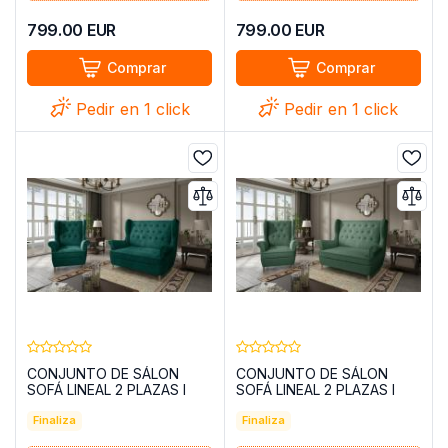
799.00
EUR
799.00
EUR
Comprar
Comprar
Pedir en 1 click
Pedir en 1 click
CONJUNTO DE SÁLON
CONJUNTO DE SÁLON
SOFÁ LINEAL 2 PLAZAS I
SOFÁ LINEAL 2 PLAZAS I
PATAS ALTAS Y UN SILLON
PATAS ALTAS Y UN SILLON
AROS VERDE OSCURO
Finaliza
AROS VERDE
Finaliza