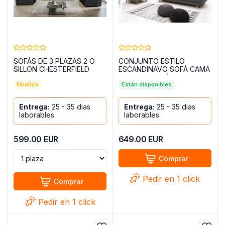
SOFÁS DE 3 PLAZAS 2 O
CONJUNTO ESTILO
SILLON CHESTERFIELD
ESCANDINAVO SOFÁ CAMA
VALENTINO NEGRO
210 CM Y SILLÓN GODIVO
Finaliza
GRIS OSCURO
Están disponibles
Entrega:
25 - 35 dias
Entrega:
25 - 35 dias
laborables
laborables
599.00
EUR
649.00
EUR
Comprar
Pedir en 1 click
Comprar
Pedir en 1 click