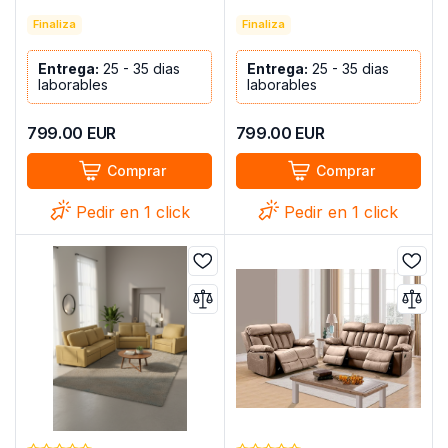
PATAS ALTAS Y UN SILLON
PATAS ALTAS Y UN SILLON
AROS ROSA
Finaliza
AROS AMARILLO
Finaliza
Entrega:
25 - 35 dias
Entrega:
25 - 35 dias
laborables
laborables
799.00
EUR
799.00
EUR
Comprar
Comprar
Pedir en 1 click
Pedir en 1 click