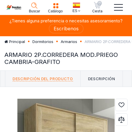
0
ES
Cesta
Buscar
Catálogo
¿Tienes alguna preferencia o necesitas asesoramiento?
Escríbenos
ARMARIO 2P.CORREDERA
Principal
Dormitorios
Armarios
ARMARIO 2P.CORREDERA MOD.PRIEGO
CAMBRIA-GRAFITO
DESCRIPCIÓN DEL PRODUCTO
DESCRIPCIÓN