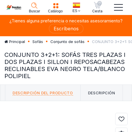
0
ES
Cesta
Buscar
Catálogo
¿Tienes alguna preferencia o necesitas asesoramiento?
Escríbenos
CONJUNTO 3+2+1: SO
Principal
Sofás
Conjunto de sofás
CONJUNTO 3+2+1: SOFÁS TRES PLAZAS I
DOS PLAZAS I SILLON I REPOSACABEZAS
RECLINABLES EVA NEGRO TELA/BLANCO
POLIPIEL
DESCRIPCIÓN DEL PRODUCTO
DESCRIPCIÓN