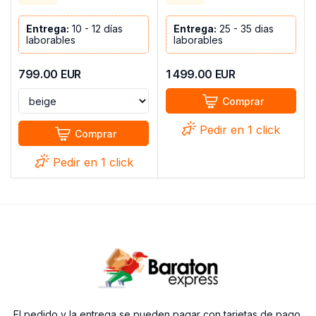
RECLINABLES EVA NEGRO
TELA/BLANCO POLIPIEL
Entrega:
10 - 12 días
Entrega:
25 - 35 dias
laborables
laborables
799.00
EUR
1 499.00
EUR
Comprar
Pedir en 1 click
Comprar
Pedir en 1 click
El pedido y la entrega se pueden pagar con tarjetas de pago.