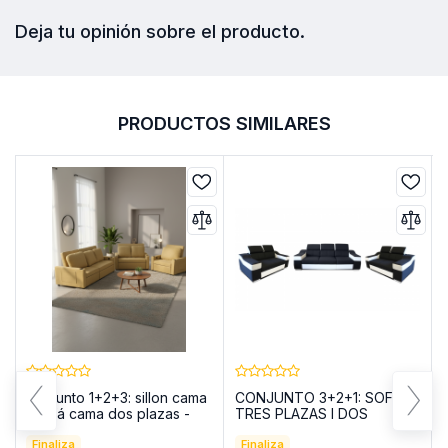
Deja tu opinión sobre el producto.
PRODUCTOS SIMILARES
Conjunto 1+2+3: sillon cama
CONJUNTO 3+2+1: SOFÁS
s
- sofá cama dos plazas -
TRES PLAZAS I DOS
sofá cama tres plazas -
PLAZAS I DOS PLAZAS I
COSTA R 1+2+3
Finaliza
REPOSACABEZAS
Finaliza