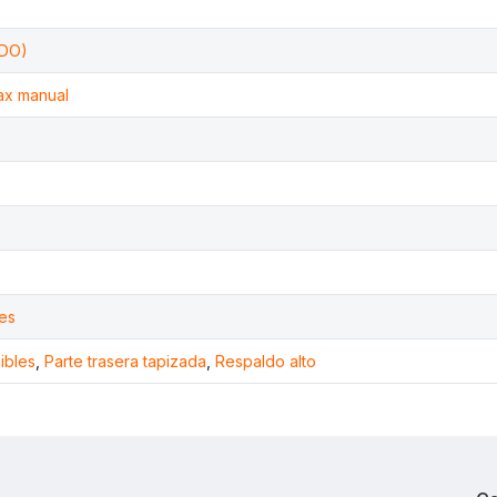
RDO)
ax manual
les
ibles
,
Parte trasera tapizada
,
Respaldo alto