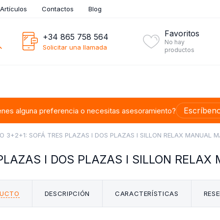
Artículos
Contactos
Blog
Favoritos
+34 865 758 564
No hay
Solicitar una llamada
productos
Escríben
enes alguna preferencia o necesitas asesoramiento?
 3+2+1: SOFÁ TRES PLAZAS I DOS PLAZAS I SILLON RELAX MANUAL M
PLAZAS I DOS PLAZAS I SILLON RELAX
DUCTO
DESCRIPCIÓN
CARACTERÍSTICAS
RESE