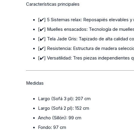
Características principales
[✔️] 5 Sistemas relax:
Reposapiés elevables y r
[✔️] Muelles ensacados:
Tecnología de muelles
[✔️] Tela Jade Gris:
Tapizado de alta calidad co
[✔️] Resistencia:
Estructura de madera seleccio
[✔️] Versatilidad:
Tres piezas independientes que
Medidas
Largo (Sofá 3 pl):
207 cm
Largo (Sofá 2 pl):
152 cm
Ancho (Sillón):
99 cm
Fondo:
97 cm