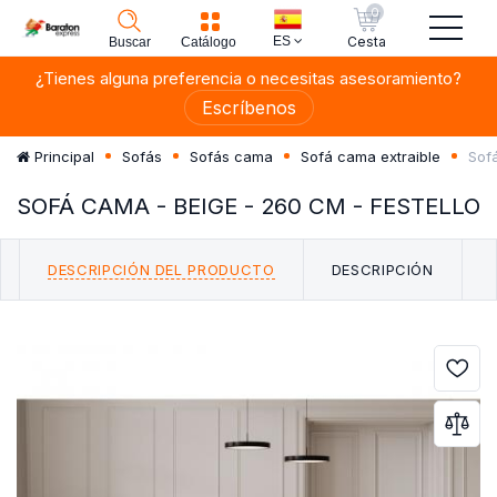
0
ES
Cesta
Buscar
Catálogo
¿Tienes alguna preferencia o necesitas asesoramiento?
Escríbenos
Sofá
Principal
Sofás
Sofás cama
Sofá cama extraible
SOFÁ CAMA - BEIGE - 260 CM - FESTELLO
DESCRIPCIÓN DEL PRODUCTO
DESCRIPCIÓN