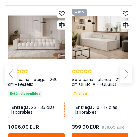
− 61%
Sofá cama - beige - 260
Sofá cama - blanco - 214
cm - Festello
cm OFERTA - FULGEO
Están disponibles
Finaliza
Entrega:
25 - 35 dias
Entrega:
10 - 12 días
laborables
laborables
1 096.00
EUR
399.00
EUR
999.00
EUR