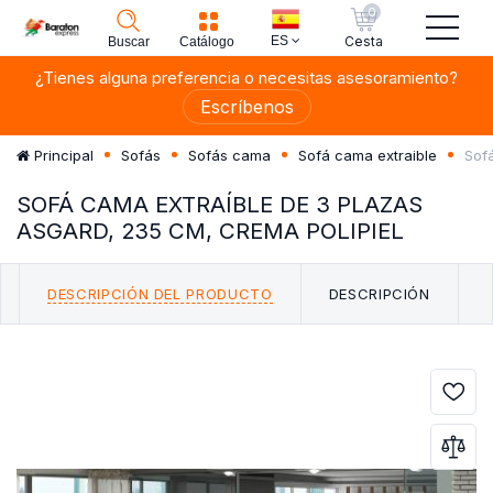
0
ES
Cesta
Buscar
Catálogo
¿Tienes alguna preferencia o necesitas asesoramiento?
Escríbenos
Sof
Principal
Sofás
Sofás cama
Sofá cama extraible
SOFÁ CAMA EXTRAÍBLE DE 3 PLAZAS
ASGARD, 235 CM, CREMA POLIPIEL
DESCRIPCIÓN DEL PRODUCTO
DESCRIPCIÓN