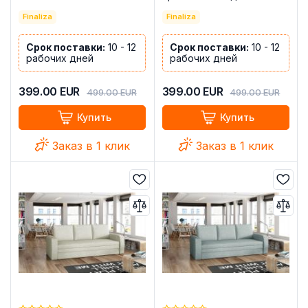
современный+USB+type-
кровать линейного типа
C+подстаканники - 210см
Finaliza
USB Type-C подстаканник
Finaliza
- бежевый - COSTA R
коричневый 210 см -
COSTA R
Срок поставки:
10 - 12
Срок поставки:
10 - 12
рабочих дней
рабочих дней
399.00
EUR
399.00
EUR
499.00
EUR
499.00
EUR
Купить
Купить
Заказ в 1 клик
Заказ в 1 клик