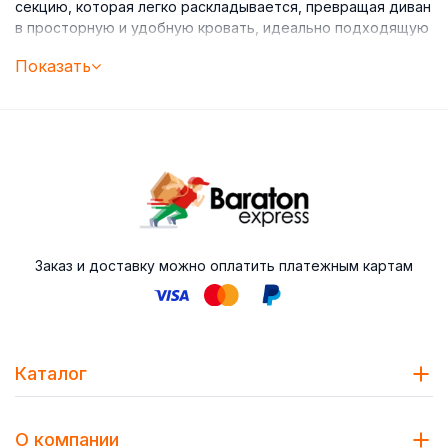
секцию, которая легко раскладывается, превращая диван
в просторную и удобную кровать, идеально подходящую
для отдыха или приема гостей.
Показать
Выдвижные модели могут быть с механизмом или без
него, адаптируясь к потребностям каждого дома. Их
конструкция позволяет максимально эффективно
использовать доступное пространство без ущерба для
комфорта, что делает их очень практичным вариантом
для гостиных, гостевых комнат или небольших квартир.
В нашей коллекции вы найдете раскладные диваны-
Заказ и доставку можно оплатить платежным картам
кровати различных размеров, стилей и вариантов обивки,
разработанные для сочетания долговечности,
современного дизайна и комфорта. Универсальный и
функциональный выбор для повседневного
использования и для размещения ваших гостей.
Каталог
О компании