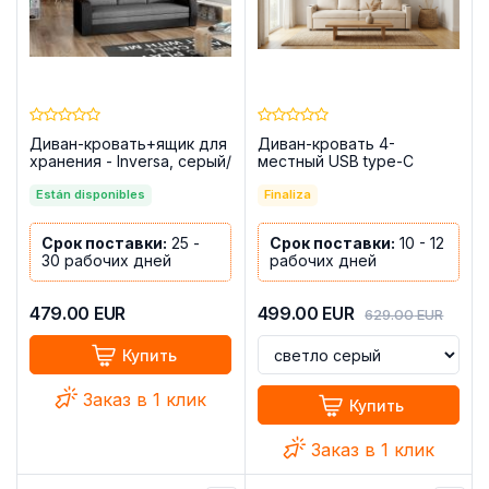
Диван-кровать+ящик для
Диван-кровать 4-
хранения - Inversa, серый/
местный USB type-C
черный, 220cm
подстаканники 252см -
Están disponibles
Costa R
Finaliza
Срок поставки:
25 -
Срок поставки:
10 - 12
30 рабочих дней
рабочих дней
479.00
EUR
499.00
EUR
629.00
EUR
Купить
Заказ в 1 клик
Купить
Заказ в 1 клик