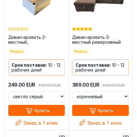
Диван-кровать 2-
Диван-кровать 3-
местный,
местный реверсивный
современный+USB+type-
современный с ящиком
C+подстаканники-140см -
Finaliza
для хранения+USB+type-
Finaliza
Costa R
C+подстаканники-217см x
130см - COSTA L
Срок поставки:
10 - 12
Срок поставки:
10 - 12
рабочих дней
рабочих дней
249.00
EUR
389.00
EUR
349.00
EUR
449.00
EUR
Купить
Купить
Заказ в 1 клик
Заказ в 1 клик