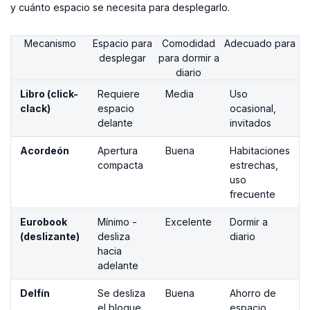
y cuánto espacio se necesita para desplegarlo.
Mecanismo
Espacio para
Comodidad
Adecuado para
desplegar
para dormir a
diario
Libro (click-
Requiere
Media
Uso
clack)
espacio
ocasional,
delante
invitados
Acordeón
Apertura
Buena
Habitaciones
compacta
estrechas,
uso
frecuente
Eurobook
Mínimo -
Excelente
Dormir a
(deslizante)
desliza
diario
hacia
adelante
Delfín
Se desliza
Buena
Ahorro de
el bloque
espacio