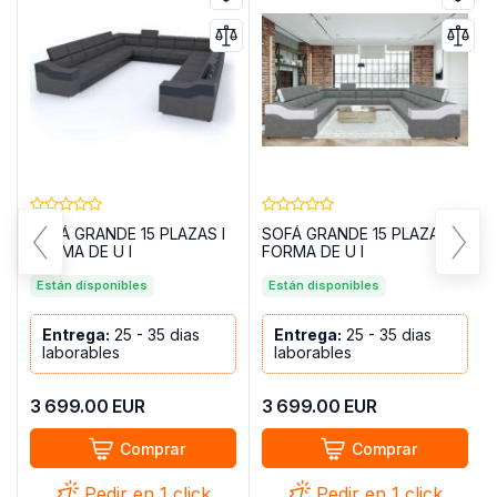
SOFÁ GRANDE 15 PLAZAS I
SOFÁ GRANDE 15 PLAZAS I
FORMA DE U I
FORMA DE U I
REPOSACABEZAS
REPOSACABEZAS
RECLINABLES Y BRAZOS
Están disponibles
RECLINABLES Y BRAZOS
Están disponibles
ANCHOS 383 CM X 442 CM
ANCHOS 383 CM X 442 CM
EVA GRIS OSCURO
EVA GRIS TELA/BLANCO
Entrega:
25 - 35 dias
Entrega:
25 - 35 dias
TELA/NEGRO POLIPIEL
POLIPIEL
laborables
laborables
3 699.00
EUR
3 699.00
EUR
Comprar
Comprar
Pedir en 1 click
Pedir en 1 click