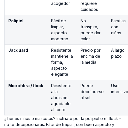
acogedor
requiere
cuidados
Polipiel
Fácil de
No
Familias
limpiar,
transpira,
con
aspecto
puede dar
niños
moderno
calor
Jacquard
Resistente,
Precio por
A largo
mantiene la
encima de
plazo
forma,
la media
aspecto
elegante
Microfibra / flock
Resistente
Puede
Uso
a la
decolorarse
intensiv
abrasión,
al sol
agradable
al tacto
¿Tienes niños o mascotas? Inclínate por la polipiel o el flock -
no te decepcionarás. Fácil de limpiar, con buen aspecto y