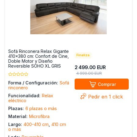
Sofá Rinconera Relax Gigante
Finaliza
410x380 cm: Confort de Cine,
Doble Motor y Diseño
Reversible SOHO XL GRIS
2 499.00
EUR
4 999.00
EUR
Forma / Configuración:
Sofá
Comprar
rinconero
Funcionalidad:
Relax
Pedir en 1 click
eléctrico
Plazas:
6 plazas o más
Material:
Microfibra
Largo:
400-410 cm
,
410 cm
o más