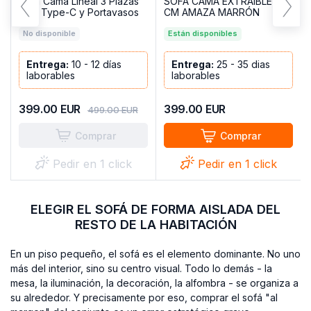
Sofá Cama Lineal 3 Plazas
SOFÁ CAMA EXTRAIBLE 190
USB Type-C y Portavasos
CM AMAZA MARRÓN
210cm COSTA R GRIS
OSCURO
No disponible
Están disponibles
Entrega:
10 - 12 días
Entrega:
25 - 35 dias
laborables
laborables
399.00
EUR
399.00
EUR
499.00
EUR
Comprar
Comprar
Pedir en 1 click
Pedir en 1 click
ELEGIR EL SOFÁ DE FORMA AISLADA DEL
RESTO DE LA HABITACIÓN
En un piso pequeño, el sofá es el elemento dominante. No uno
más del interior, sino su centro visual. Todo lo demás - la
mesa, la iluminación, la decoración, la alfombra - se organiza a
su alrededor. Y precisamente por eso, comprar el sofá "al