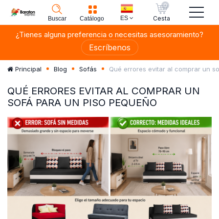
0
ES
Cesta
Buscar
Catálogo
¿Tienes alguna preferencia o necesitas asesoramiento?
Escríbenos
Qué errores evitar al comprar un s
Principal
Blog
Sofás
QUÉ ERRORES EVITAR AL COMPRAR UN
SOFÁ PARA UN PISO PEQUEÑO