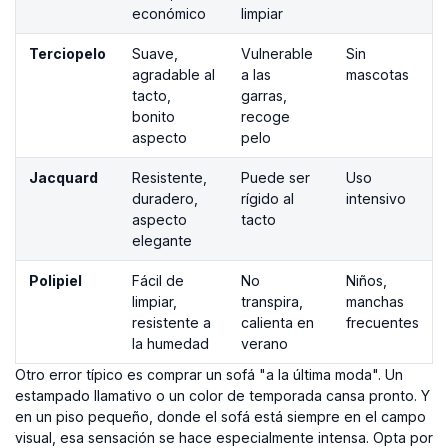
económico
limpiar
Terciopelo
Suave,
Vulnerable
Sin
agradable al
a las
mascotas
tacto,
garras,
bonito
recoge
aspecto
pelo
Jacquard
Resistente,
Puede ser
Uso
duradero,
rígido al
intensivo
aspecto
tacto
elegante
Polipiel
Fácil de
No
Niños,
limpiar,
transpira,
manchas
resistente a
calienta en
frecuentes
la humedad
verano
Otro error típico es comprar un sofá "a la última moda". Un
estampado llamativo o un color de temporada cansa pronto. Y
en un piso pequeño, donde el sofá está siempre en el campo
visual, esa sensación se hace especialmente intensa. Opta por