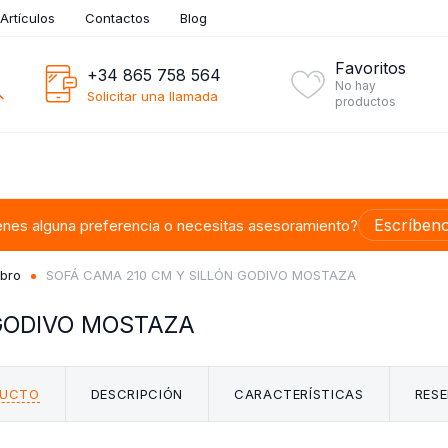
Artículos
Contactos
Blog
Favoritos
+34 865 758 564
No hay
Solicitar una llamada
productos
Escríben
enes alguna preferencia o necesitas asesoramiento?
ibro
SOFÁ CAMA 210 CM Y SILLÓN GODIVO MOSTAZA
 GODIVO MOSTAZA
DUCTO
DESCRIPCIÓN
CARACTERÍSTICAS
RESE