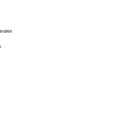
inales
e