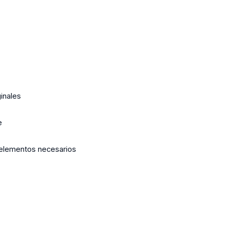
inales
e
s elementos necesarios