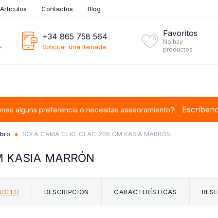
Artículos
Contactos
Blog
Favoritos
+34 865 758 564
No hay
Solicitar una llamada
productos
Escríben
enes alguna preferencia o necesitas asesoramiento?
ibro
SOFÁ CAMA CLIC-CLAC 205 CM KASIA MARRÓN
M KASIA MARRÓN
DUCTO
DESCRIPCIÓN
CARACTERÍSTICAS
RESE