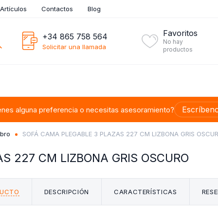
Artículos
Contactos
Blog
Favoritos
+34 865 758 564
No hay
Solicitar una llamada
productos
Escríben
enes alguna preferencia o necesitas asesoramiento?
ibro
SOFÁ CAMA PLEGABLE 3 PLAZAS 227 CM LIZBONA GRIS OSCU
S 227 CM LIZBONA GRIS OSCURO
DUCTO
DESCRIPCIÓN
CARACTERÍSTICAS
RESE