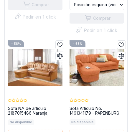
Comprar
Pedir en 1 click
Comprar
Pedir en 1 click
− 58%
− 63%
Sofa N.º de artículo
Sofá Artículo No.
2187015486 Naranja,
1461341179 - PAPENBURG
polipiel - PAPENBURG
No disponible
No disponible