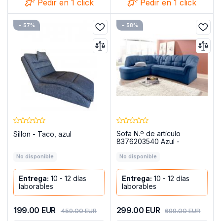
Pedir en 1 click
Pedir en 1 click
− 57%
− 58%
Sofa N.º de artículo
Sillon - Taco, azul
8376203540 Azul -
PAPENBURG
No disponible
No disponible
Entrega:
10 - 12 días
Entrega:
10 - 12 días
laborables
laborables
199.00
EUR
299.00
EUR
459.00
EUR
699.00
EUR