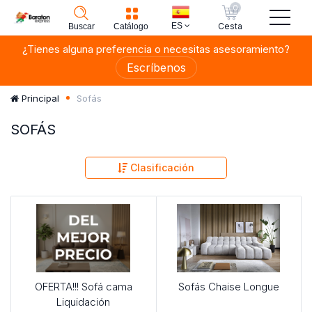
0
ES
Cesta
Buscar
Catálogo
¿Tienes alguna preferencia o necesitas asesoramiento?
Escríbenos
Sofás
Principal
SOFÁS
Clasificación
OFERTA!!! Sofá cama
Sofás Chaise Longue
Liquidación