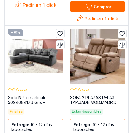
Pedir en 1 click
Comprar
Pedir en 1 click
− 61%
Sofa N.º de artículo
SOFA 2 PLAZAS RELAX
5094684176 Gris -
TAP.JADE MOD.MADRID
PAPENBURG
BEIG
Finaliza
Están disponibles
Entrega:
10 - 12 días
Entrega:
10 - 12 días
laborables
laborables