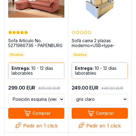
Sofa Artículo No.
Sofá cama 2 plazas
5271986736 - PAPENBURG
moderno+USB+type-
C+portavasos-140cm -
Finaliza
Costa R
Finaliza
Entrega:
10 - 12 días
Entrega:
10 - 12 días
laborables
laborables
299.00
EUR
249.00
EUR
699.00
EUR
349.00
EUR
Comprar
Comprar
Pedir en 1 click
Pedir en 1 click