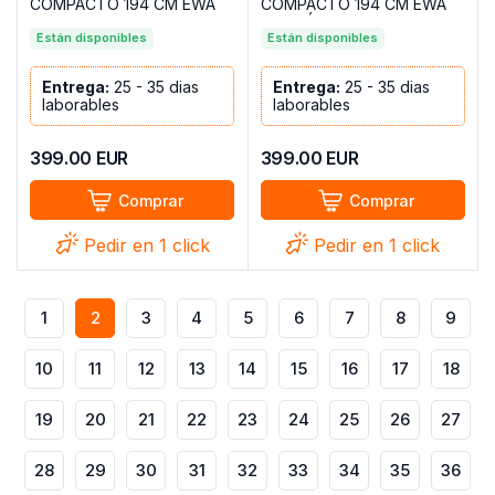
COMPACTO 194 CM EWA
COMPACTO 194 CM EWA
ROJO
MARRÓN
Están disponibles
Están disponibles
Entrega:
25 - 35 dias
Entrega:
25 - 35 dias
laborables
laborables
399.00
EUR
399.00
EUR
Comprar
Comprar
Pedir en 1 click
Pedir en 1 click
1
2
3
4
5
6
7
8
9
10
11
12
13
14
15
16
17
18
19
20
21
22
23
24
25
26
27
28
29
30
31
32
33
34
35
36