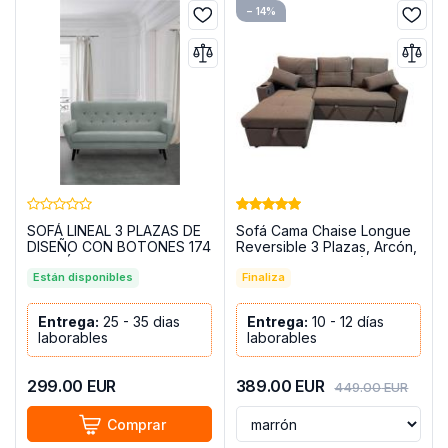
− 14%
SOFÁ LINEAL 3 PLAZAS DE
Sofá Cama Chaise Longue
DISEÑO CON BOTONES 174
Reversible 3 Plazas, Arcón,
CM NÓRDICOS VERDE
USB y Portavasos (210x135
AZULADO
Están disponibles
cm) OFERTA COSTA L
Finaliza
Entrega:
25 - 35 dias
Entrega:
10 - 12 días
laborables
laborables
299.00
EUR
389.00
EUR
449.00
EUR
Comprar