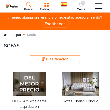
0
ES
Cesta
Buscar
Catálogo
¿Tienes alguna preferencia o necesitas asesoramiento?
Escríbenos
Sofás
Principal
SOFÁS
Clasificación
OFERTA!!! Sofá cama
Sofás Chaise Longue
Liquidación