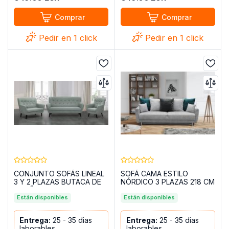
Comprar
Comprar
Pedir en 1 click
Pedir en 1 click
CONJUNTO SOFÁS LINEAL
SOFÁ CAMA ESTILO
3 Y 2 PLAZAS BUTACA DE
NÓRDICO 3 PLAZAS 218 CM
DISEÑO CON BOTONES
MELA
NÓRDICOS VERDE
Están disponibles
Están disponibles
AZULADO
Entrega:
25 - 35 dias
Entrega:
25 - 35 dias
laborables
laborables